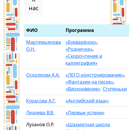
нас
ФИО
Программа
Мартемьянова
«Букварёнок»
,
О.Н.
«Родничок»
,
«Скорочтение и
каллиграфия»
Осколкова А.А.
«ЛЕГО-конструирование»
,
«Фантазии на песке»
,
«Вдохновение»
Ступеньки
Курасова А.Г.
«Английский язык»
Леднева В.В.
«Первые успехи»
Лузанов О.Р.
«Шахматная школа