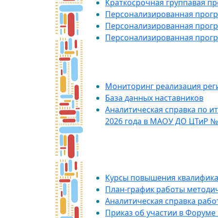
Краткосрочная группавая п
Персонализированная прогр
Персонализированная прогр
Персонализированная прогр
Отч
Мониторинг реализация рег
База данных наставников
Аналитическая справка по и
2026 года в МАОУ ДО ЦТиР №
​ Мероп
Курсы повышения квалифика
План-график работы методи
Аналитическая справка рабо
Приказ об участии в Форуме