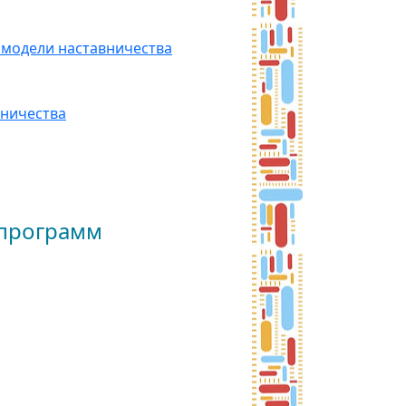
 модели наставничества
вничества
ограмм