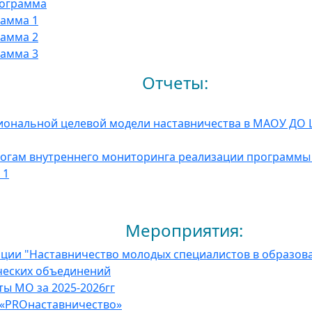
рограмма
амма 1
амма 2
амма 3
еты:
иональной целевой модели наставничества в МАОУ ДО 
тогам внутреннего мониторинга реализации программы 
 1
риятия: ​​
ции "Наставничество молодых специалистов в образов
ческих объединений
ты МО за 2025-2026гг
 «PROнаставничество»