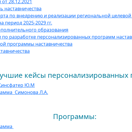
от 28.12.2021
ь наставничества
рта по внедрению и реализации региональной целевой
а период 2025-2029 гг.
ополнительного образования
 по разработке персонализированных программ наста
ой программы наставничества
ставничества
персонализированных пр
Кинсфатер Ю.М
рамма Симонова Л.А
.
раммы:
рамма