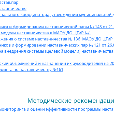
астав.пар
ставничестве
ипального координатора, утверждении муниципальной д
ника и формировании наставнической пары № 143 от 21.
й модели наставничества в МАОУ ДО ЦТиР №1
ожения о системе наставничества № 136 МАОУ ДО ЦТиР
иков и формировании наставнических пар № 121 от 26.09
ра внедрения системы (целевой модели) наставничества
ский объединений и назначении их руководителей на 20
оринга по наставничеству №161
кие рекомендации
мониторинга и оценки эффективности программы наста