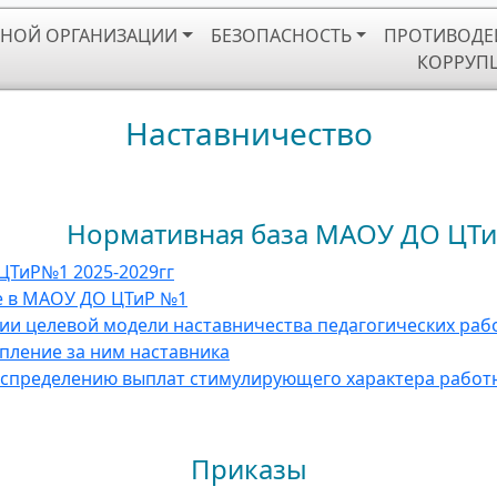
ЬНОЙ ОРГАНИЗАЦИИ
БЕЗОПАСНОСТЬ
ПРОТИВОДЕ
КОРРУП
Наставничество
 база МАОУ ДО ЦТиР 
ЦТиР№1 2025-2029гг
е в МАОУ ДО ЦТиР №1
ции целевой модели наставничества педагогических р
епление за ним наставника
аспределению выплат стимулирующего характера рабо
Приказы