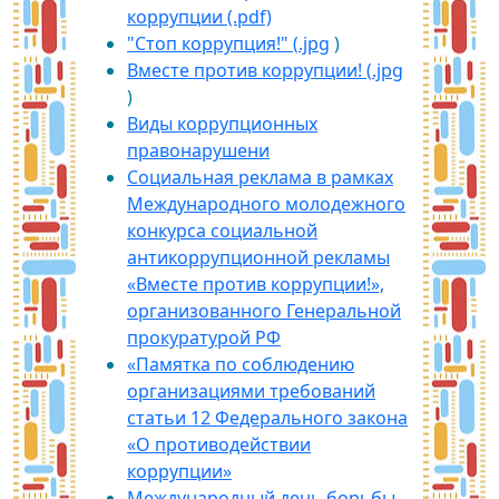
коррупции (.pdf)
"Стоп коррупция!" (
.jpg
)
Вместе против коррупции! (
.jpg
)
Виды коррупционных
правонарушени
Социальная реклама в рамках
Международного молодежного
конкурса социальной
антикоррупционной рекламы
«Вместе против коррупции!»,
организованного Генеральной
прокуратурой РФ
«Памятка по соблюдению
организациями требований
статьи 12 Федерального закона
«О противодействии
коррупции»
Международный день борьбы